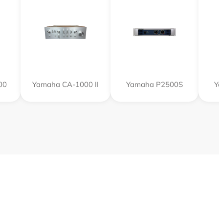
00
Yamaha CA-1000 II
Yamaha P2500S
Y