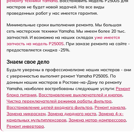
ремонту техники Yamaha
. Восстановить модель P2500S для
мастеров не будет новой задачей. На все виды
проведенных работ у нас имеется гарантия.
Минимальные сроки выполнения ремонта. Мы большая
сеть мастерских техники Yamaha. Мы имеем более 20 тыс.
запчастей. И возможно на наших складах
уже имеется
запчасть на модель P2500S
. При заказе ремонта на сайте -
предоставляется скидка -25%.
Знаем свое дело
Будьте уверены в профессионализме наших мастеров - они
с уверенностью выполнят ремонт Yamaha P2500S. По
данным наших мастеров в Ростове-на-Дону по ремонту
Yamaha, наиболее востребованы следующие услуги:
Ремонт
блока питания
,
Восстановление выключателей и кнопок
,
Чистка переключателей режимов работы фильтра
,
Восстановление цепей входного фильтра
,
Ремонт канала
,
Замена микросхем
,
Замена диодного моста
,
Замена 4-х-
канальных мультиплексоров
,
Замена мотор-компрессора
,
Ремонт инвертора
.