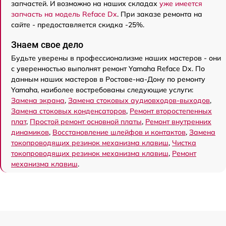
запчастей. И возможно на наших складах
уже имеется
запчасть на модель Reface Dx
. При заказе ремонта на
сайте - предоставляется скидка -25%.
Знаем свое дело
Будьте уверены в профессионализме наших мастеров - они
с уверенностью выполнят ремонт Yamaha Reface Dx. По
данным наших мастеров в Ростове-на-Дону по ремонту
Yamaha, наиболее востребованы следующие услуги:
Замена экрана
,
Замена стоковых аудиовходов-выходов
,
Замена стоковых конденсаторов
,
Ремонт второстепенных
плат
,
Простой ремонт основной платы
,
Ремонт внутренних
динамиков
,
Восстановление шлейфов и контактов
,
Замена
токопроводящих резинок механизма клавиш
,
Чистка
токопроводящих резинок механизма клавиш
,
Ремонт
механизма клавиш
.