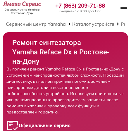
+7 (863) 209-71-88
Сервисный центр Yamaha
в
Ежедневно с 9:00 до 21:00
Ростове-на-Дону
Сервисный центр Yamaha
Каталог устройств
Рем
Ремонт синтезатора
Yamaha Reface Dx в Ростове-
на-Дону
Выполняем ремонт Yamaha Reface Dx в Ростове-на-Дону с
устранением неисправностей любой сложности. Проводим
диагностику, выявляем причины поломки, заменяем
неисправные детали и восстанавливаем
работоспособность устройства. Используем оригинальные
или рекомендованные производителем запчасти, после
ремонта выполняем проверку всех функций и
предоставляем гарантию.
Официальный сервис