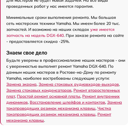
для мастеров не будет новой задачей. На все виды
проведенных работ у нас имеется гарантия.
Минимальные сроки выполнения ремонта. Мы большая
сеть мастерских техники Yamaha. Мы имеем более 20 тыс.
запчастей. И возможно на наших складах
уже имеется
запчасть на модель DGX-640
. При заказе ремонта на сайте
- предоставляется скидка -25%.
Знаем свое дело
Будьте уверены в профессионализме наших мастеров - они
с уверенностью выполнят ремонт Yamaha DGX-640. По
данным наших мастеров в Ростове-на-Дону по ремонту
Yamaha, наиболее востребованы следующие услуги:
Замена экрана
,
Замена стоковых аудиовходов-выходов
,
Замена стоковых конденсаторов
,
Ремонт второстепенных
плат
,
Простой ремонт основной платы
,
Ремонт внутренних
динамиков
,
Восстановление шлейфов и контактов
,
Замена
токопроводящих резинок механизма клавиш
,
Чистка
токопроводящих резинок механизма клавиш
,
Ремонт
механизма клавиш
.